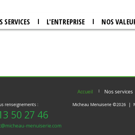
S SERVICES
L'ENTREPRISE
NOS VALEU
s réalisations : Charpen
Accueil
Nos services
us renseignements :
Micheau Menuiserie ©
2026
|
13 50 27 46
t@micheau-menuiserie.com