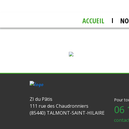
ACCUEIL
NO
No
ZI du Pâtis
Pour to
111 rue des Chaudronniers
06 
(85440) TALMONT-SAINT-HILAIRE
contac